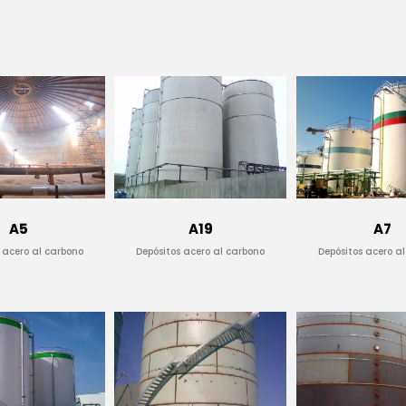
A5
A19
A7
 acero al carbono
Depósitos acero al carbono
Depósitos acero a