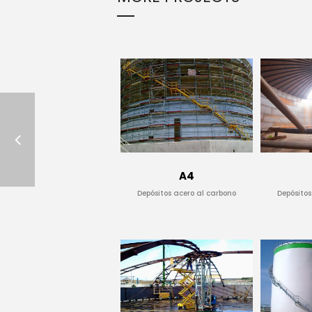
A4
Depósitos acero al carbono
Depósitos