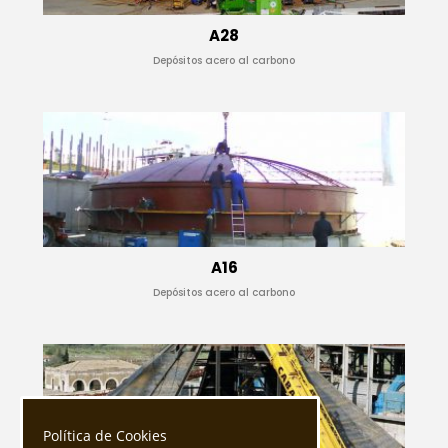
A28
Depósitos acero al carbono
A16
Depósitos acero al carbono
Política de Cookies