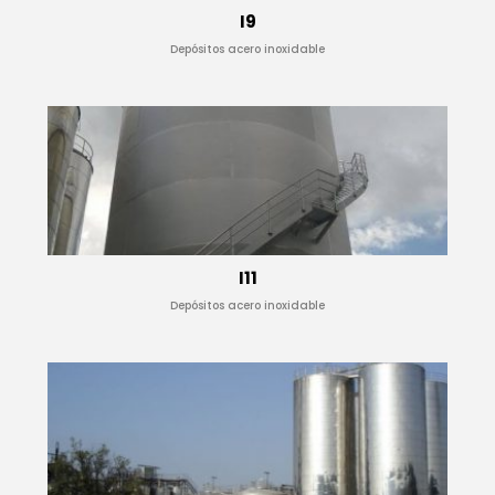
I9
Depósitos acero inoxidable
I11
Depósitos acero inoxidable