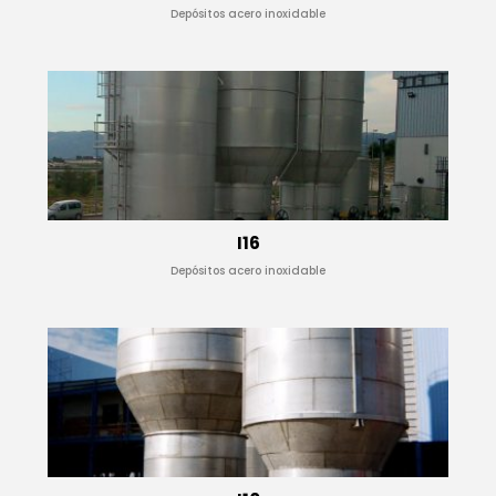
Depósitos acero inoxidable
I16
Depósitos acero inoxidable