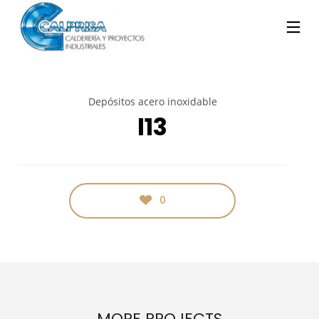
Depósitos acero inoxidable
I13
0
MORE PROJECTS