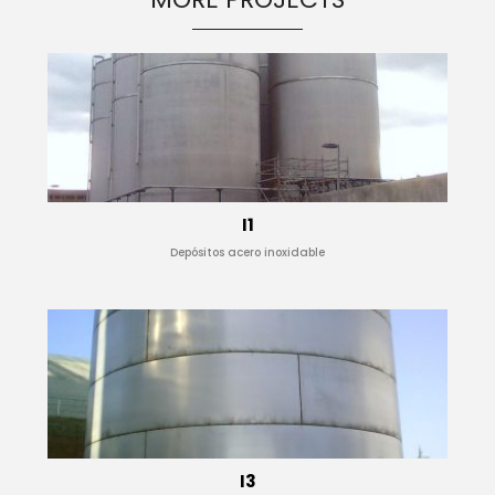
I1
Depósitos acero inoxidable
I3