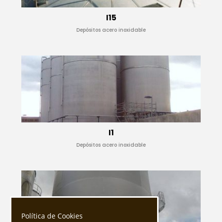
I15
Depósitos acero inoxidable
I1
Depósitos acero inoxidable
Política de Cookies