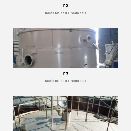
I13
Depósitos acero inoxidable
I17
Depósitos acero inoxidable