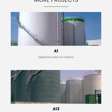
A1
Depósitos acero al carbono
A13