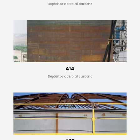
Depósitos acero al carbono
A14
Depósitos acero al carbono